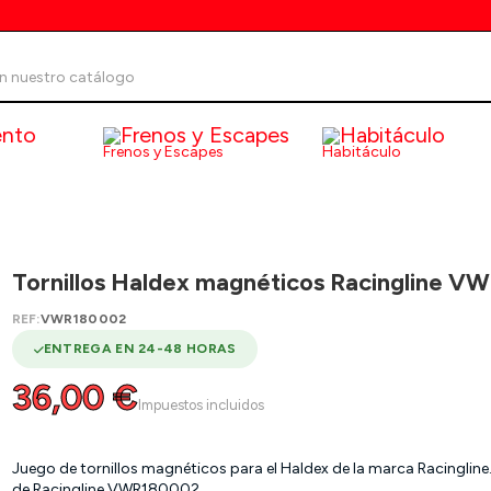
Frenos y Escapes
Habitáculo
X MAGNÉTICOS RACINGLINE VW T-ROC R 2.0 TSI 19-
Tornillos Haldex magnéticos Racingline VW 
REF:
VWR180002
ENTREGA EN 24-48 HORAS
36,00 €
Impuestos incluidos
Juego de tornillos magnéticos para el Haldex de la marca Racingline.
de Racingline VWR180002.