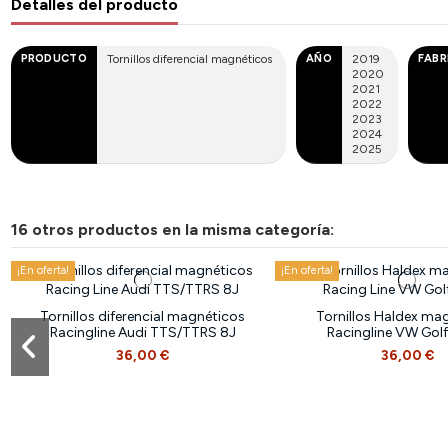
Detalles del producto
PRODUCTO
Tornillos diferencial magnéticos
AÑO
2019
FABR
2020
2021
2022
2023
2024
2025
16 otros productos en la misma categoría:
¡En oferta!
¡En oferta!
Tornillos diferencial magnéticos
Tornillos Haldex ma
Racingline Audi TTS/TTRS 8J
Racingline VW Golf
36,00 €
36,00 €
¡En oferta!
¡En oferta!
¡En oferta!
¡En oferta!
¡En oferta!