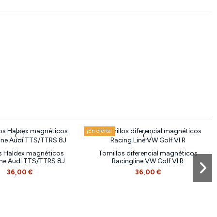
¡En oferta!
os Haldex magnéticos
Tornillos diferencial magnéticos
ine Audi TTS/TTRS 8J
Racingline VW Golf VI R
36,00 €
36,00 €
¡En oferta!
¡En oferta!