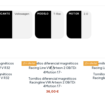
ICANTE
Volkswagen
MODELO
T-Roc
MOTOR
2.0
¡En oferta!
¡En oferta!
gnéticos
Tornill
 V R32
Racingl
Tornillos diferencial magnéticos
Racingline VW Arteon 2.0BiTDi
4Motion 17-
36,00 €
¡En oferta!
¡En oferta!
¡En oferta!
¡En oferta!