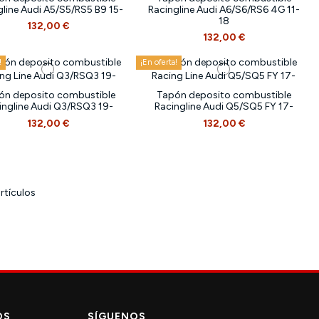
gline Audi A5/S5/RS5 B9 15-
Racingline Audi A6/S6/RS6 4G 11-
18
132,00 €
132,00 €
!
¡En oferta!
ón deposito combustible
Tapón deposito combustible
ingline Audi Q3/RSQ3 19-
Racingline Audi Q5/SQ5 FY 17-
132,00 €
132,00 €
rtículos
OS
SÍGUENOS