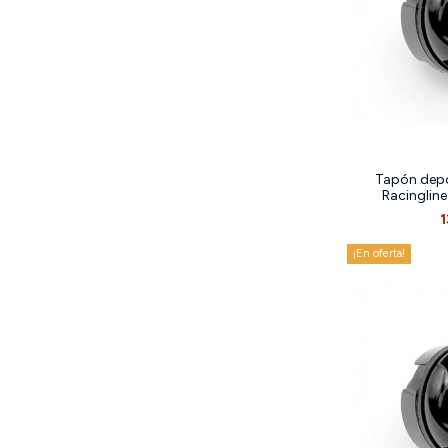
Tapón dep
Racingline
1
¡En oferta!