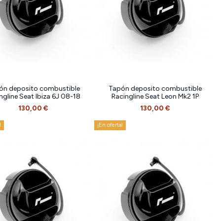
ón deposito combustible
Tapón deposito combustible
ngline Seat Ibiza 6J 08-18
Racingline Seat Leon Mk2 1P
130,00 €
130,00 €
!
¡En oferta!