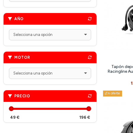
AÑO
MOTOR
Tapón dep
Racingline A
1
¡En oferta!
PRECIO
49
€
196
€