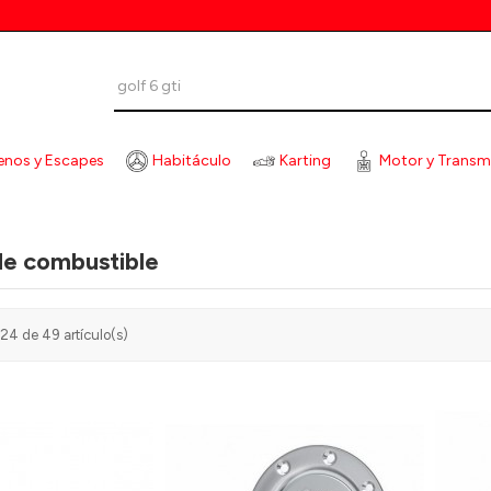
enos y Escapes
Habitáculo
Karting
Motor y Transm
LE
e combustible
24 de 49 artículo(s)