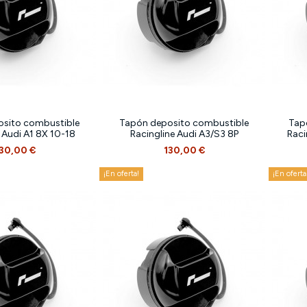
osito combustible
Tapón deposito combustible
Tap
 Audi A1 8X 10-18
Racingline Audi A3/S3 8P
Raci
30,00 €
130,00 €
¡En oferta!
¡En oferta