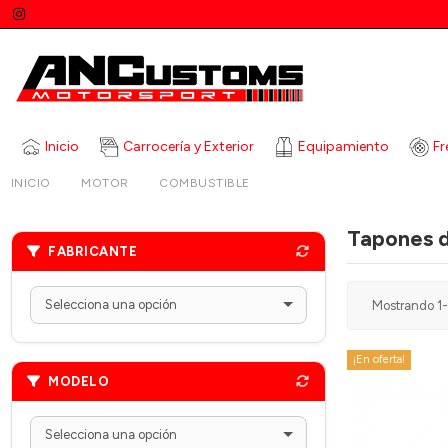
Inicio
Carrocería y Exterior
Equipamiento
Fr
INICIO
MOTOR
COMBUSTIBLE
TAPONES DE COMBUSTIB
Tapones d
FABRICANTE
Mostrando 1-
¡En oferta!
MODELO