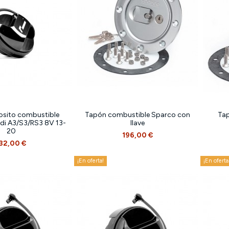
osito combustible
Tapón combustible Sparco con
Ta
udi A3/S3/RS3 8V 13-
llave
20
196,00 €
32,00 €
¡En oferta!
¡En oferta