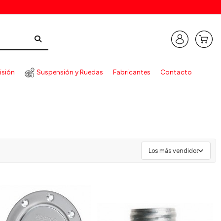
isión
Suspensión y Ruedas
Fabricantes
Contacto
Los más vendidos