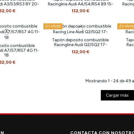
udi A3/S3/RS3 8Y 20-
Racingline Audi A4/S4/RS4 B9 15-
Racin
32,00 €
132,00 €
¡En oferta!
¡En oferta
Tapón deposito combustible
Tap
Racingline Audi Q2/SQ2 17-
Rac
osito combustible
udi A7/S7/RS7 4G 11-
132,00 €
18
32,00 €
Mostrando 1 - 24 de 49 a
Cargar más
ÓN
CONTACTA CON NOSOTR