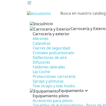
Inicio
Carrocería y Exteri
Carrocería y exterior
Alerones
Calandras
Cierres de seguridad
Cristales policarbonato
Deflectores de aire
Difusores
Faldones laterales
Lip Coche
Protecciones carrocería
Sprays y pinturas
Tow straps y tow hooks
Equipamiento
Equipamiento piloto
Accesorios para piloto
Zapatillas de Automovilismo - Botas de Pi