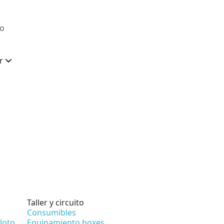
or
Taller y circuito
Consumibles
loto
Equipamiento boxes