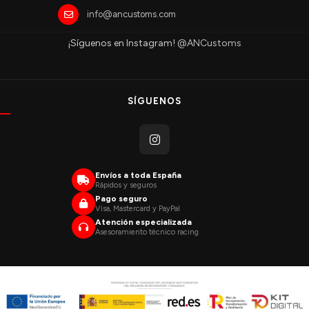
info@ancustoms.com
¡Síguenos en Instagram!
@ANCustoms
SÍGUENOS
Envíos a toda España
Rápidos y seguros
Pago seguro
Visa, Mastercard y PayPal
Atención especializada
Asesoramiento técnico racing