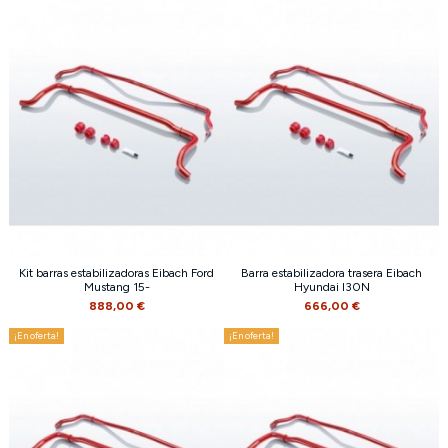
Kit barras estabilizadoras Eibach Ford
Barra estabilizadora trasera Eibach
Mustang 15-
Hyundai I30N
888,00 €
666,00 €
¡En oferta!
¡En oferta!