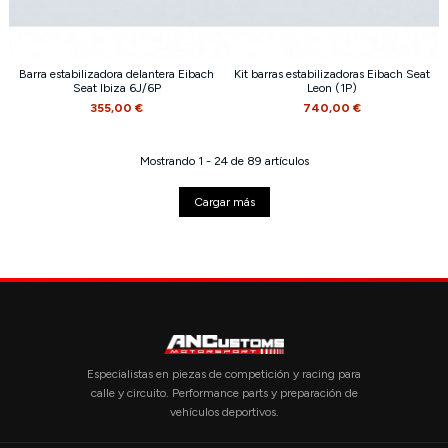
Barra estabilizadora delantera Eibach
Kit barras estabilizadoras Eibach Seat
Seat Ibiza 6J/6P
Leon (1P)
355,00 €
740,00 €
Mostrando 1 - 24 de 89 artículos
Cargar más
Especialistas en piezas de competición y racing para
calle y circuito. Performance parts y preparación de
vehículos deportivos.