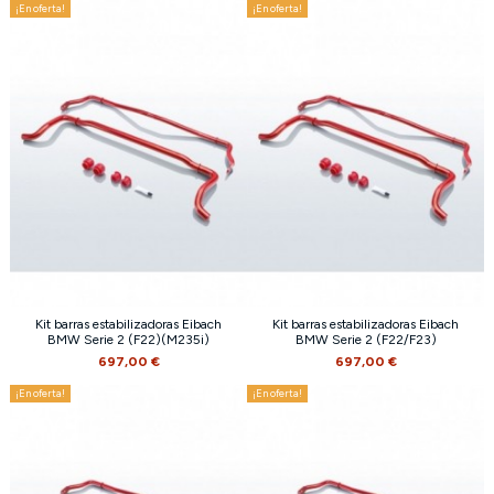
¡En oferta!
¡En oferta!
Kit barras estabilizadoras Eibach
Kit barras estabilizadoras Eibach
BMW Serie 2 (F22)(M235i)
BMW Serie 2 (F22/F23)
697,00 €
697,00 €
¡En oferta!
¡En oferta!