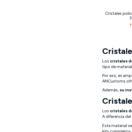
Cristales pol
3
1
Cristal
Los
cristales 
tipo de materia
Por eso, es amp
ANCustoms ofre
Además,
su ins
Cristal
Los
cristales 
A diferencia del
Este material s
kits completos 