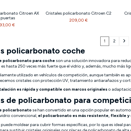
icarbonato Citroen AX
Cristales policarbonato Citroen C2
Cri
 puertas
209,00 €
93,00 €
1
2
es policarbonato coche
de policarbonato para coche
son una solución innovadora para reducir
l es hasta 250 veces más fuerte que el vidrio y, además, mucho más lig
liamente utilizado en vehículos de competición, aunque también es ap
cemos cristales con protección UV, tratamiento antiarañazos y cort
talación es rápida y compatible con marcos originales
o adaptacion
es de policarbonato para competic
de policarbonato
se han convertido en una opción popular en automoc
 vidrio convencional,
el policarbonato es más resistente, flexible y
e puede moldear para cubrir formas específicas, por lo que es ideal
para sustituir cristales originales por placas de policarbonato de alt