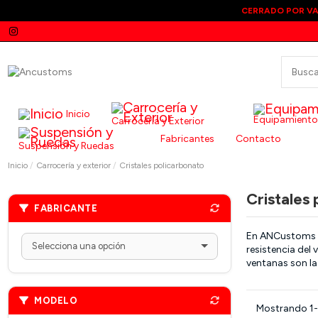
CERRADO POR VA
Inicio
Equipamiento
Carrocería y Exterior
Fabricantes
Contacto
Suspensión y Ruedas
Inicio
Carrocería y exterior
Cristales policarbonato
Cristales
FABRICANTE
En ANCustoms 
resistencia del
ventanas son la 
MODELO
Mostrando 1-