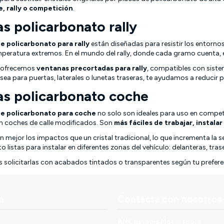
e, rally o competición
.
s policarbonato rally
e policarbonato para rally
están diseñadas para resistir los entorno
eratura extremos. En el mundo del rally, donde cada gramo cuenta, el p
 ofrecemos
ventanas precortadas para rally
, compatibles con siste
sea para puertas, laterales o lunetas traseras, te ayudamos a reducir p
s policarbonato coche
e policarbonato para coche
no solo son ideales para uso en compet
n coches de calle modificados. Son
más fáciles de trabajar, instala
n mejor los impactos que un cristal tradicional, lo que incrementa la s
 listas para instalar en diferentes zonas del vehículo: delanteras, tras
solicitarlas con acabados tintados o transparentes según tu prefere
n
Contacta con nosotros
ANCustoms Motorsport