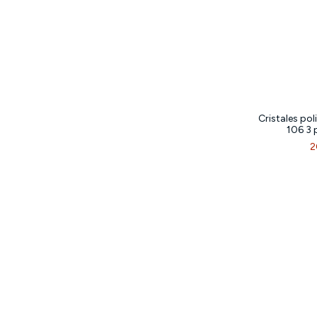
Cristales po
106 3 
2