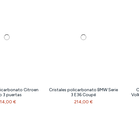
licarbonato Citroen
Cristales policarbonato BMW Serie
C
o 3 puertas
3 E36 Coupé
Vol
14,00 €
214,00 €