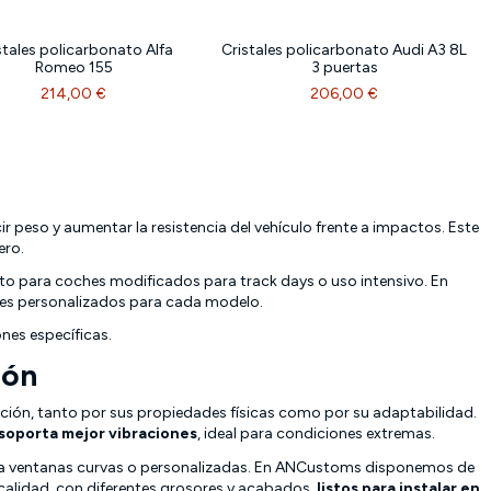
stales policarbonato Alfa
Cristales policarbonato Audi A3 8L
Romeo 155
3 puertas
214,00 €
206,00 €
 peso y aumentar la resistencia del vehículo frente a impactos. Este
ero.
to para coches modificados para track days o uso intensivo. En
es personalizados para cada modelo.
es específicas.
ión
ión, tanto por sus propiedades físicas como por su adaptabilidad.
 soporta mejor vibraciones
, ideal para condiciones extremas.
 para ventanas curvas o personalizadas. En ANCustoms disponemos de
a calidad, con diferentes grosores y acabados,
listos para instalar en