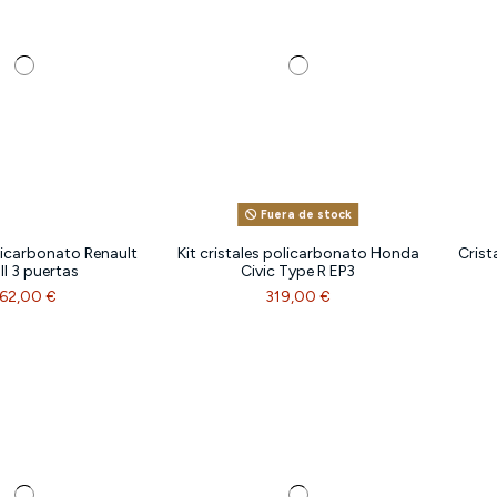
Fuera de stock
licarbonato Renault
Kit cristales policarbonato Honda
Crist
 II 3 puertas
Civic Type R EP3
162,00 €
319,00 €