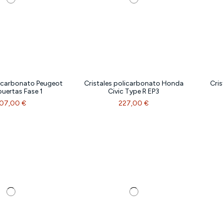
licarbonato Peugeot
Cristales policarbonato Honda
Cri
puertas Fase 1
Civic Type R EP3
07,00 €
227,00 €