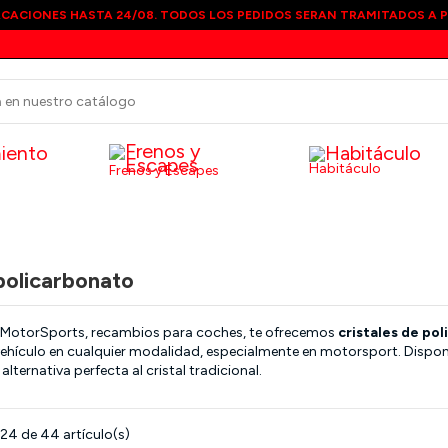
CACIONES HASTA 24/08. TODOS LOS PEDIDOS SERAN TRAMITADOS A PA
Habitáculo
Frenos y Escapes
 policarbonato
MotorSports,
recambios para coches
, te ofrecemos
cristales de po
 vehículo en cualquier modalidad, especialmente en motorsport. Dispon
alternativa perfecta al cristal tradicional.
24 de 44 artículo(s)