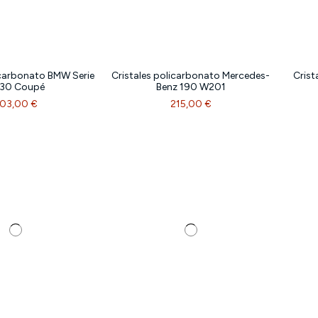
icarbonato BMW Serie
Cristales policarbonato Mercedes-
Crist
E30 Coupé
Benz 190 W201
03,00 €
215,00 €