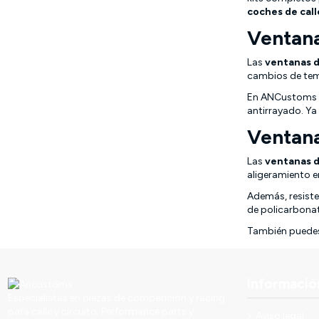
coches de call
Ventana
Las
ventanas d
cambios de temp
En ANCustoms
antirrayado. Ya 
Ventana
Las
ventanas d
aligeramiento e
Además, resiste
de policarbonato
También puedes 
Informació
Especialistas en piezas de competición y racing
para calle y circuito. Performance parts y
Aviso legal