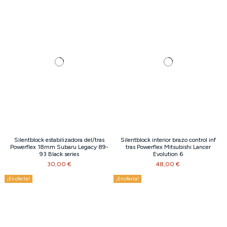
Silentblock estabilizadora del/tras
Silentblock interior brazo control inf
Powerflex 18mm Subaru Legacy 89-
tras Powerflex Mitsubishi Lancer
93 Black series
Evolution 6
30,00 €
48,00 €
¡En oferta!
¡En oferta!