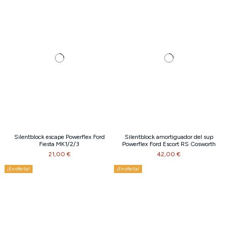
Silentblock escape Powerflex Ford
Silentblock amortiguador del sup
Fiesta MK1/2/3
Powerflex Ford Escort RS Cosworth
21,00 €
42,00 €
¡En oferta!
¡En oferta!