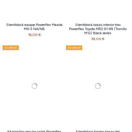
Silentblock escape Powerflex Mazda
Silentblock brazo interior tras
MX-5 NA/NB
Powerflex Toyota MR2 91-99 (Tornillo
M12) Black series
16,00 €
39,00 €
¡En oferta!
¡En oferta!
Kit tornillos regular caída Powerflex
Silentblock trasero brazo del