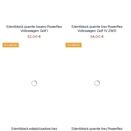
Silentblock puente trasero Powerflex
Silentblock puente tras Powerflex
Volkswagen Golf I
Volkswagen Golf IV 2WD
52,00 €
54,00 €
¡En oferta!
¡En oferta!
Silentblock estabilizadora tras
Silentblock puente tras Powerflex