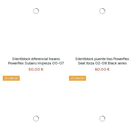
Silentblock diferencial trasero
Silentblock puente tras Powerflex
Powerflex Subaru Impreza 00-07
Seat Ibiza 02-08 Black series
50,00 €
60,00 €
¡En oferta!
¡En oferta!