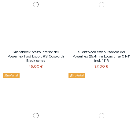
Silentblock brazo interior del
Silentblock estabilizadora del
Powerflex Ford Escort RS Cosworth
Powerflex 25.4mm Lotus Elise 01-11
Black series
incl. 111R
45,00 €
27,00 €
¡En oferta!
¡En oferta!