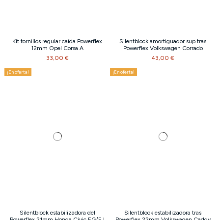
Kit tornillos regular caída Powerflex
Silentblock amortiguador sup tras
12mm Opel Corsa A
Powerflex Volkswagen Corrado
33,00 €
43,00 €
¡En oferta!
¡En oferta!
Silentblock estabilizadora del
Silentblock estabilizadora tras
Powerflex 21mm Honda Civic EG/EJ
Powerflex 22mm Volkswagen Caddy