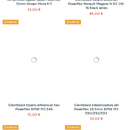
12mm Nissan Micra K11
Powerflex Renault Megane III RS 08-
16 Black series
33,00 €
85,00 €
¡En oferta!
¡En oferta!
Silentblock trasero diferencial tras
Silentblock estabilizadora del
Powerflex BMW M3 E46
Powerflex 26.5mm BMW M3
E90/E92/E93
72,00 €
33,00 €
¡En oferta!
¡En oferta!