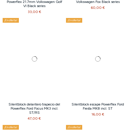
Powerflex 21.7mm Volkswagen Golf
Volkswagen Fox Black series
VI Black series
60,00 €
33,00 €
¡En oferta!
¡En oferta!
Silentblock delantero trapecio del
Silentblock escape Powerflex Ford
Powerflex Ford Focus MK3 incl.
Fiesta MK8 incl. ST
ST/RS
16,00 €
47,00 €
¡En oferta!
¡En oferta!