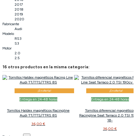
2017
2018
2019
2020
Fabricante
Audi
Modelo
RS3
S3
Motor
2.0
2.5
16 otros productos en la misma categoría:
¡En oferta!
¡En oferta!
Entrega en 24-48 horas
Entrega en 24-48 horas
Tornillos Haldex magnéticos Racingline
Tornillos diferencial magnéticos
Audi TT/TTS/TTRS 8S
Racingline Seat Tarraco 2.0 TSI 19
18-
36,00 €
36,00 €