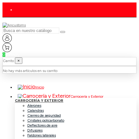
0
/
Empty
×
Carrito
No hay más artículos en su carrito
Inicio
Carrocería y Exterior
CARROCERÍA Y EXTERIOR
Alerones
Calandras
Cierres de seguridad
Cristales policarbonato
Deflectores de aire
Difusores
Faldones laterales