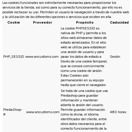
Las cookies funcionales son estrictamente necesarias para proporcionar los
servicios de la tienda, así como para su correcto funcionamiento, por ello no es
posible rechazar su uso. Permiten al usuario la navegación a través de nuestra web
y la utilización de las diferentes opciones o servicios que existen en ella.
Cookie
Proveedor
Propósito
Caducidad
La cookie PHPSESSID es
nativa de PHP y permite a los
sitios web almacenar datos de
estado serializados. En el sitio
web se utiliza para establecer
una sesión de usuario y para
PHP_SESSID
www.ancustoms.com
pasar los datos de estado a
Sesión
través de una cookie temporal,
que se conoce comúnmente
como una cookie de sesión.
Estas Cookies solo
permanecerán en su equipo
hasta que cierre el navegador.
Se trata de una cookie que usa
Prestashop para guardar
información y mantener
abierta la sesión del usuario.
PrestaShop-
Permite guardar información
.www.ancustoms.com
480 horas
#
como la divisa, el idioma,
identificador del cliente, entre
otros datos necesarios para el
correcto funcionamiento de la