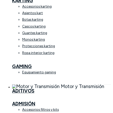
KARTING
Accesorios karting
Asientos kart
Botas karting
Cascos karting
Guantes karting
Monos karting
Protecciones karting
Ropa interior karting
GAMING
Equipamiento gaming
Motor y Transmisión
ADITIVOS
ADMISIÓN
Accesorios filtros y kits