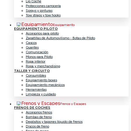
Lip Coche
Protecciones carrocería
Sprays y pinturas
Tow straps y tow hooks
Equipamiento
EQUIPAMIENTO PILOTO
Accesorios para piloto
Zapatillas de Automovilismo - Botas de Piloto
Cascos
Guantes
Comunicación
Monos para Piloto
Ropa interior
Ropa y merchandising
TALLER Y CIRCUITO
Consumibles
Equipamiento boxes
Equipamiento mecánicos
Herramientas
Limpieza y cuidado
Frenos y Escapes
FRENOS DE COCHES
Accesorios frenos
Bombas de freno
Depósitos y tapones líquido de frenos
Discos de freno