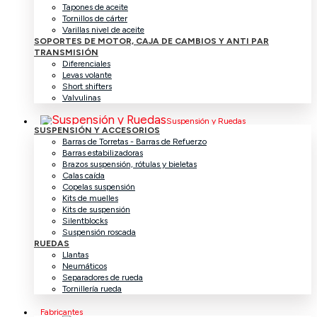
Tapones de aceite
Tornillos de cárter
Varillas nivel de aceite
SOPORTES DE MOTOR, CAJA DE CAMBIOS Y ANTI PAR
TRANSMISIÓN
Diferenciales
Levas volante
Short shifters
Valvulinas
Suspensión y Ruedas
SUSPENSIÓN Y ACCESORIOS
Barras de Torretas - Barras de Refuerzo
Barras estabilizadoras
Brazos suspensión, rótulas y bieletas
Calas caída
Copelas suspensión
Kits de muelles
Kits de suspensión
Silentblocks
Suspensión roscada
RUEDAS
Llantas
Neumáticos
Separadores de rueda
Tornillería rueda
Fabricantes