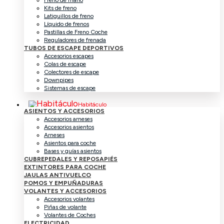
Freno de mano
Kits de freno
Latiguillos de freno
Líquido de frenos
Pastillas de Freno Coche
Reguladores de frenada
TUBOS DE ESCAPE DEPORTIVOS
Accesorios escapes
Colas de escape
Colectores de escape
Downpipes
Sistemas de escape
Habitáculo
ASIENTOS Y ACCESORIOS
Accesorios arneses
Accesorios asientos
Arneses
Asientos para coche
Bases y guías asientos
CUBREPEDALES Y REPOSAPIÉS
EXTINTORES PARA COCHE
JAULAS ANTIVUELCO
POMOS Y EMPUÑADURAS
VOLANTES Y ACCESORIOS
Accesorios volantes
Piñas de volante
Volantes de Coches
ELECTRICIDAD