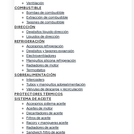
Ventilación
COMBUSTIBLE
Bombas de combustible
Extracción de combustible
Tapones de combustible
DIRECCIÓN
Depósitos líquido dirección
Líquidos de dirección
REFRIGERACIÓN
Accesorios refrigeración
Depósitos y tapones expansión
Electroventiladores
Manguitos silicona refrigeración
Radiadores de motor
Termostatos
SOBREALIMENTACIÓN
Intercoolers
Tubos y manguitos sobrealimentación
Válvulas de descarga y recirculación
PROTECTORES TÉRMICOS
SISTEMA DE ACEITE
Accesorios sistema aceite
Aceites de motor
Decantadores de aceite
Filtros de aceite
Racors y mangueras aceite
Radiadores de aceite
Sandwich filtro de aceite