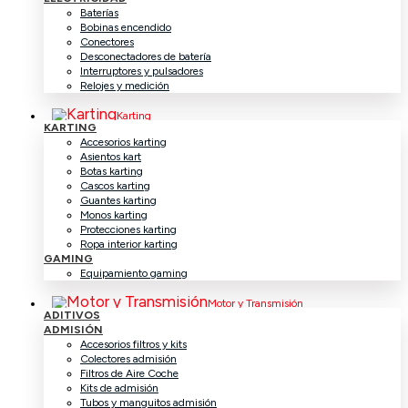
Baterías
Bobinas encendido
Conectores
Desconectadores de batería
Interruptores y pulsadores
Relojes y medición
Karting
KARTING
Accesorios karting
Asientos kart
Botas karting
Cascos karting
Guantes karting
Monos karting
Protecciones karting
Ropa interior karting
GAMING
Equipamiento gaming
Motor y Transmisión
ADITIVOS
ADMISIÓN
Accesorios filtros y kits
Colectores admisión
Filtros de Aire Coche
Kits de admisión
Tubos y manguitos admisión