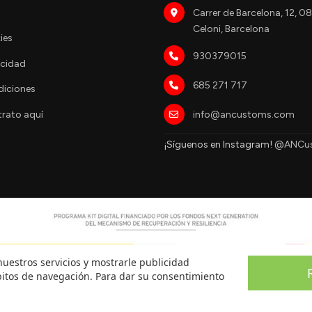
Carrer de Barcelona, 12, 
Celoni, Barcelona
ies
930379015
acidad
685 271 717
diciones
info@ancustoms.com
trato aquí
¡Síguenos en Instagram!
@ANCu
nuestros servicios y mostrarle publicidad
bitos de navegación. Para dar su consentimiento
© 2026 Ancustoms — Todos los derechos reservados