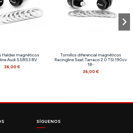
os Haldex magnéticos
Tornillos diferencial magnéticos
line Audi S3/RS3 8V
Racingline Seat Tarraco 2.0 TSI 190cv
18-
36,00 €
36,00 €
OS
SÍGUENOS