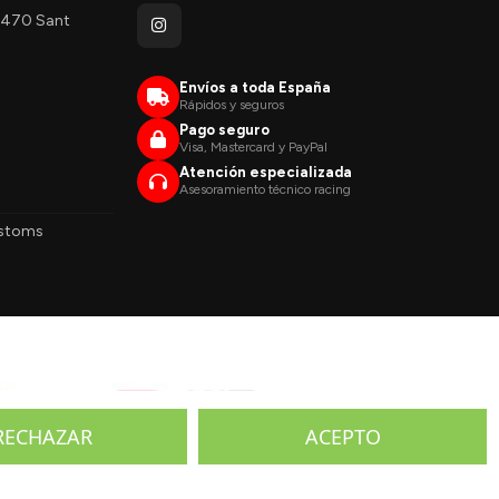
08470 Sant
Envíos a toda España
Rápidos y seguros
Pago seguro
Visa, Mastercard y PayPal
Atención especializada
Asesoramiento técnico racing
stoms
RECHAZAR
ACEPTO