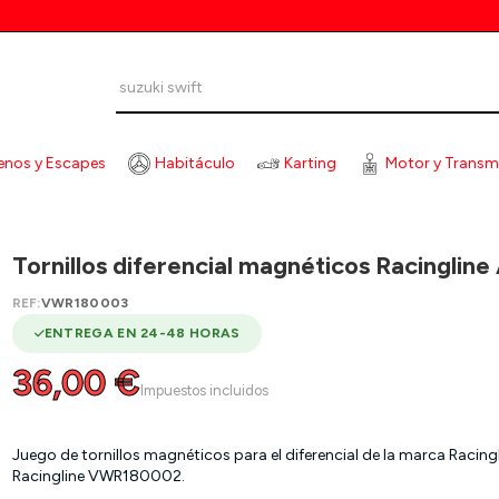
enos y Escapes
Habitáculo
Karting
Motor y Transm
ENCIAL MAGNÉTICOS RACINGLINE AUDI RSQ3 F3 19-
Tornillos diferencial magnéticos Racingline
REF:
VWR180003
ENTREGA EN 24-48 HORAS
36,00 €
Impuestos incluidos
Juego de tornillos magnéticos para el diferencial de la marca Racingl
Racingline VWR180002.