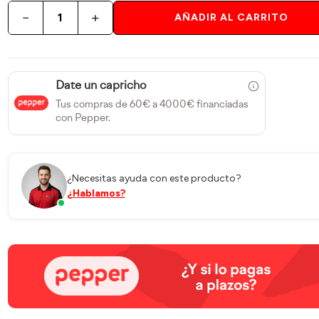
−
+
AÑADIR AL CARRITO
Date un capricho
Tus compras de 60€ a 4000€ financiadas
con Pepper.
¿Necesitas ayuda con este producto?
¿Hablamos?