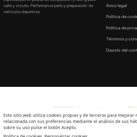
Aviso legal
calle y circuito. Performance parts y preparación de
vehículos deportivos.
Política de cook
Política de priv
Términos y con
Desistir del con
Este sitio web utiliza cookies propias y de terceros para mejorar 
relacionada con sus preferencias mediante el análisis de sus há
sobre su uso pulse el botón Acepto.
¿Necesitas ayuda?
Política de cookies
Personalizar cookies