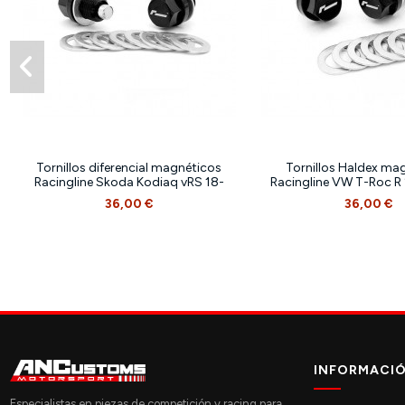
Tornillos diferencial magnéticos
Tornillos Haldex ma
Racingline Skoda Kodiaq vRS 18-
Racingline VW T-Roc R 
36,00 €
36,00 €
INFORMACI
Especialistas en piezas de competición y racing para