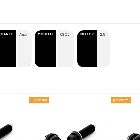
ICANTE
Audi
MODELO
RSQ3
MOTOR
2.5
¡En oferta!
¡En oferta!