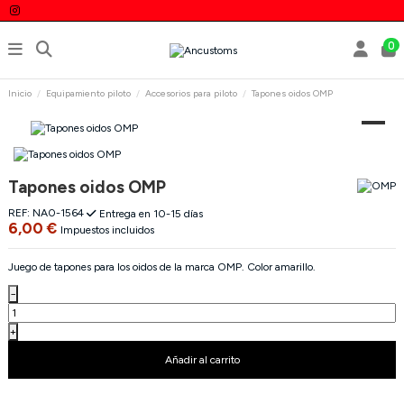
0
Inicio
Equipamiento piloto
Accesorios para piloto
Tapones oidos OMP
Tapones oidos OMP
REF:
NA0-1564
Entrega en 10-15 días
6,00 €
Impuestos incluidos
Juego de tapones para los oidos de la marca OMP. Color amarillo.
−
+
Añadir al carrito