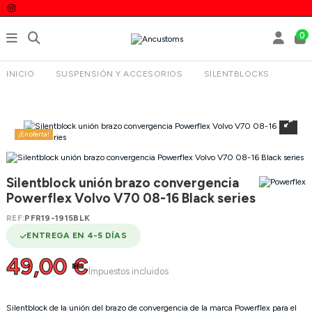
0
INICIO
SUSPENSIÓN Y ACCESORIOS
SILENTBLOCKS
SILENTBLOCK UNIÓN BRAZO CONVERGENCIA POWERFLEX
VOLVO V70 08-16 BLACK SERIES
¡En oferta!
Silentblock unión brazo convergencia
Powerflex Volvo V70 08-16 Black series
REF:
PFR19-1915BLK
ENTREGA EN 4-5 DÍAS
49,00 €
Impuestos incluidos
Silentblock de la unión del brazo de convergencia de la marca Powerflex para el