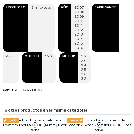
PRODUCTO
Silentblocks
AÑO
2007
FABRICANTE
2008
2009
2010
2011
2012
2013
2014
2015
2016
Volvo
MODELO
V70
MOTOR
1.6
2.0
2.4
2.5
3.0
3.2
ean13
5055676539007
16 otros productos en la misma categoría:
¡En oferta!
¡En oferta!