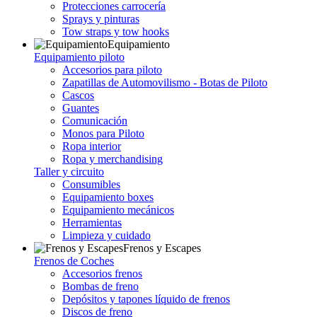
Protecciones carrocería
Sprays y pinturas
Tow straps y tow hooks
Equipamiento
Equipamiento piloto
Accesorios para piloto
Zapatillas de Automovilismo - Botas de Piloto
Cascos
Guantes
Comunicación
Monos para Piloto
Ropa interior
Ropa y merchandising
Taller y circuito
Consumibles
Equipamiento boxes
Equipamiento mecánicos
Herramientas
Limpieza y cuidado
Frenos y Escapes
Frenos de Coches
Accesorios frenos
Bombas de freno
Depósitos y tapones líquido de frenos
Discos de freno