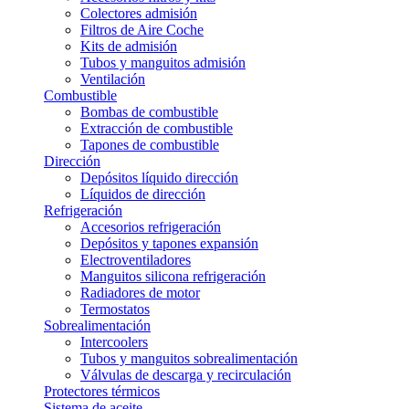
Colectores admisión
Filtros de Aire Coche
Kits de admisión
Tubos y manguitos admisión
Ventilación
Combustible
Bombas de combustible
Extracción de combustible
Tapones de combustible
Dirección
Depósitos líquido dirección
Líquidos de dirección
Refrigeración
Accesorios refrigeración
Depósitos y tapones expansión
Electroventiladores
Manguitos silicona refrigeración
Radiadores de motor
Termostatos
Sobrealimentación
Intercoolers
Tubos y manguitos sobrealimentación
Válvulas de descarga y recirculación
Protectores térmicos
Sistema de aceite