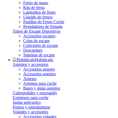
Freno de mano
Kits de freno
Latiguillos de freno
Líquido de frenos
Pastillas de Freno Coche
Reguladores de frenada
Tubos de Escape Deportivos
Accesorios escapes
Colas de escape
Colectores de escape
Downpipes
Sistemas de escape
Habitáculo
Asientos y accesorios
Accesorios arneses
Accesorios asientos
Arneses
Asientos para coche
Bases y guías asientos
Cubrepedales y reposapiés
Extintores para coche
Jaulas antivuelco
Pomos y empuñaduras
Volantes y accesorios
Accesorios volantes