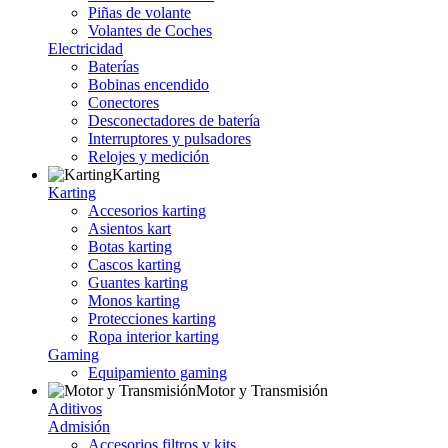
Piñas de volante
Volantes de Coches
Electricidad
Baterías
Bobinas encendido
Conectores
Desconectadores de batería
Interruptores y pulsadores
Relojes y medición
Karting
Karting
Accesorios karting
Asientos kart
Botas karting
Cascos karting
Guantes karting
Monos karting
Protecciones karting
Ropa interior karting
Gaming
Equipamiento gaming
Motor y Transmisión
Aditivos
Admisión
Accesorios filtros y kits