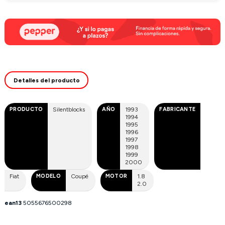
Detalles del producto
PRODUCTO
Silentblocks
AÑO
1993
FABRICANTE
1994
1995
1996
1997
1998
1999
2000
Fiat
MODELO
Coupé
MOTOR
1.8
2.0
ean13
5055676500298