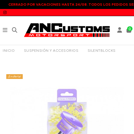
CERRADO POR VACACIONES HASTA 24/08. TODOS LOS PEDIDOS SE
0
INICIO
SUSPENSIÓN Y ACCESORIOS
SILENTBLOCKS
SILENTBLOCK DELANTERO TRAPECIO INF DEL POWERFLEX
FIAT COUPÉ
¡En oferta!