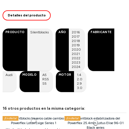
Detalles del producto
PRODUCTO
Silentblocks
AÑO
2016
FABRICANTE
2017
2018
2019
2020
2021
2022
2023
2024
Audi
MODELO
A5
MOTOR
1.4
RS5
2.0
S5
2.9
3.0
16 otros productos en la misma categoría:
¡En oferta!
¡En oferta!