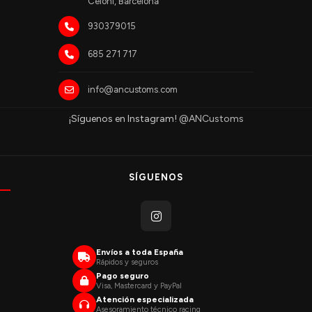
Celoni, Barcelona
930379015
685 271 717
info@ancustoms.com
¡Síguenos en Instagram!
@ANCustoms
SÍGUENOS
Envíos a toda España
Rápidos y seguros
Pago seguro
Visa, Mastercard y PayPal
Atención especializada
Asesoramiento técnico racing