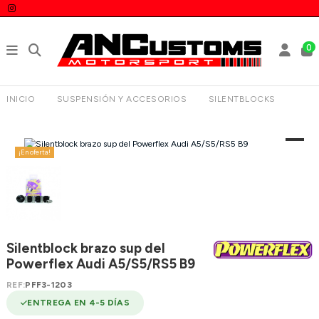
0
INICIO
SUSPENSIÓN Y ACCESORIOS
SILENTBLOCKS
SILENTBLOCK BRAZO SUP DEL POWERFLEX AUDI A5/S5/RS5 B9
¡En oferta!
Silentblock brazo sup del
Powerflex Audi A5/S5/RS5 B9
REF:
PFF3-1203
ENTREGA EN 4-5 DÍAS