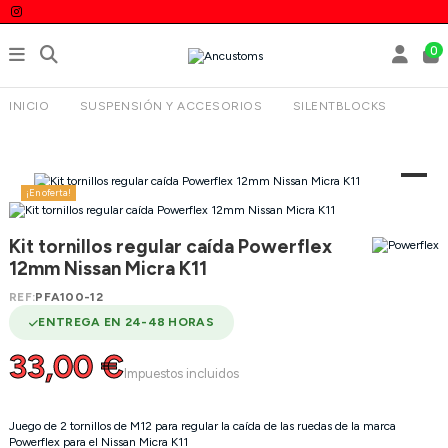
0
INICIO
SUSPENSIÓN Y ACCESORIOS
SILENTBLOCKS
KIT TORNILLOS REGULAR CAÍDA POWERFLEX 12MM NISSAN
MICRA K11
¡En oferta!
Kit tornillos regular caída Powerflex
12mm Nissan Micra K11
REF:
PFA100-12
ENTREGA EN 24-48 HORAS
33,00 €
Impuestos incluidos
Juego de 2 tornillos de M12 para regular la caída de las ruedas de la marca
Powerflex para el Nissan Micra K11