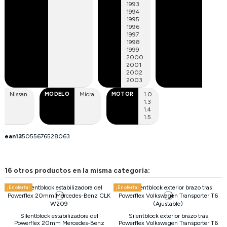
1993
1994
1995
1996
1997
1998
1999
2000
2001
2002
2003
Nissan
MODELO
Micra
MOTOR
1.0
1.3
1.4
1.5
ean13
5055676528063
16 otros productos en la misma categoría:
¡En oferta!
¡En oferta!
Silentblock estabilizadora del
Silentblock exterior brazo tras
Powerflex 20mm Mercedes-Benz
Powerflex Volkswagen Transporter T6