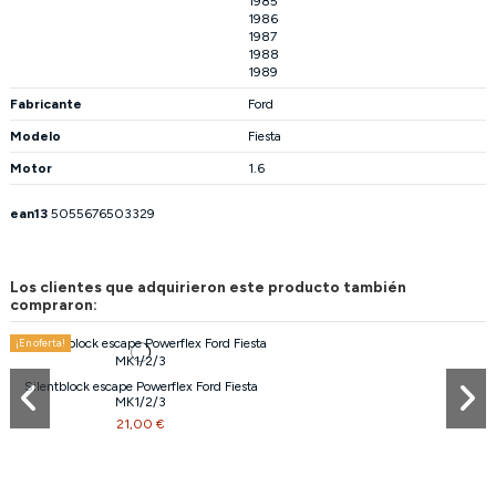
1985
1986
1987
1988
1989
Fabricante
Ford
Modelo
Fiesta
Motor
1.6
ean13
5055676503329
Los clientes que adquirieron este producto también
compraron:
¡En oferta!
Silentblock escape Powerflex Ford Fiesta
MK1/2/3
21,00 €