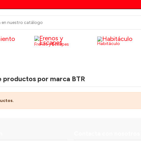
Habitáculo
Frenos y Escapes
e productos por marca BTR
uctos.
n
Contacta con nosotros