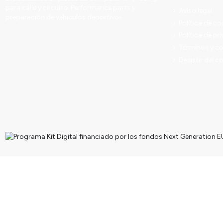
para calle y circuito. Performance parts y
Aviso legal
preparación de vehículos deportivos.
Política de co
Política de pr
Términos y c
Desistir del c