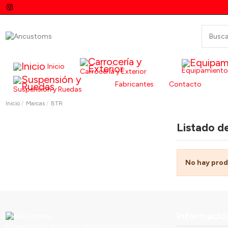
Inicio
Equipamiento
Carrocería y Exterior
Fabricantes
Contacto
Suspensión y Ruedas
Inicio
Marcas
BTR
Listado d
No hay prod
Informació
Especialistas en piezas de competición y racing