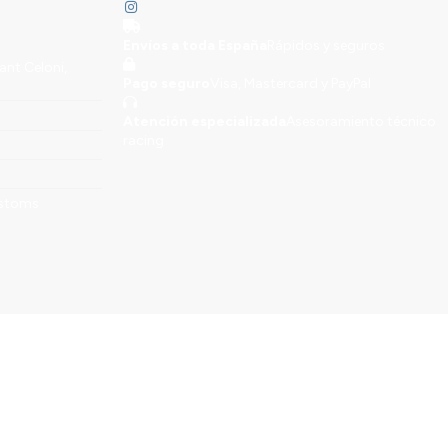
Envíos a toda España
Rápidos y seguros
ant Celoni,
Pago seguro
Visa, Mastercard y PayPal
Atención especializada
Asesoramiento técnico
racing
stoms