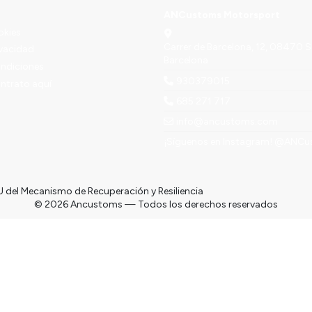
ANCustoms Motorsport
okies
Carrer de Barcelona, 12, 08470 S
ivacidad
Barcelona
ondiciones
930379015
ontrato aquí
685 271 717
info@ancustoms.com
¡Síguenos en Instagram!
@ANCu
© 2026 Ancustoms — Todos los derechos reservados