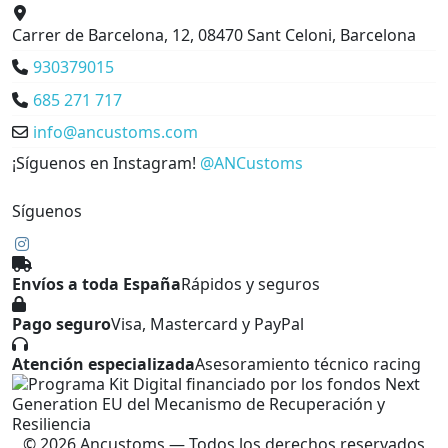
Carrer de Barcelona, 12, 08470 Sant Celoni, Barcelona
930379015
685 271 717
info@ancustoms.com
¡Síguenos en Instagram!
@ANCustoms
Síguenos
Envíos a toda España
Rápidos y seguros
Pago seguro
Visa, Mastercard y PayPal
Atención especializada
Asesoramiento técnico racing
© 2026 Ancustoms — Todos los derechos reservados