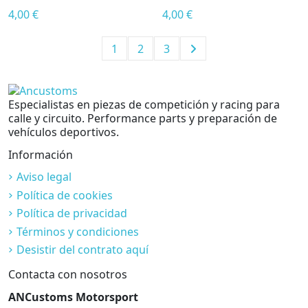
4,00 €
4,00 €
1
2
3
Especialistas en piezas de competición y racing para
Categorías
calle y circuito. Performance parts y preparación de
vehículos deportivos.
Ruedas
59
Información
Precio
Aviso legal
Política de cookies
€
€
Política de privacidad
Términos y condiciones
Desistir del contrato aquí
Contacta con nosotros
ANCustoms Motorsport