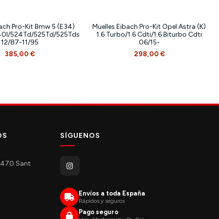
bach Pro-Kit Bmw 5 (E34)
Muelles Eibach Pro-Kit Opel Astra (K)
40I/524Td/525Td/525Tds
1.6 Turbo/1.6 Cdti/1.6 Biturbo Cdti
12/87-11/95
06/15-
385,00 €
298,00 €
OS
SÍGUENOS
08470 Sant
Envíos a toda España
Rápidos y seguros
Pago seguro