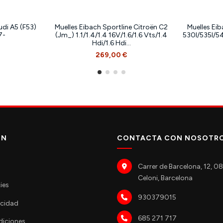
udi A5 (F53)
Muelles Eibach Sportline Citroën C2
Muelles Ei
7-
(Jm_) 1.1/1.4/1.4 16V/1.6/1.6 Vts/1.4
530I/535I/5
Hdi/1.6 Hdi...
269,00 €
ÓN
CONTACTA CON NOSOTR
Carrer de Barcelona, 12, 
Celoni, Barcelona
ies
930379015
acidad
685 271 717
diciones