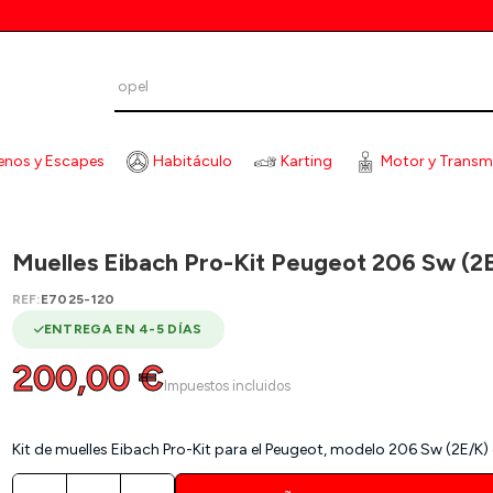
enos y Escapes
Habitáculo
Karting
Motor y Transm
ELLES EIBACH PRO-KIT PEUGEOT 206 SW (2E/K) 2.0 16V/1.4 HDI 07
Muelles Eibach Pro-Kit Peugeot 206 Sw (2
REF:
E7025-120
ENTREGA EN 4-5 DÍAS
200,00 €
Impuestos incluidos
Kit de muelles Eibach Pro-Kit para el Peugeot, modelo 206 Sw (2E/K