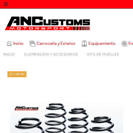
Inicio
Carrocería y Exterior
Equipamiento
Fr
INICIO
SUSPENSIÓN Y ACCESORIOS
KITS DE MUELLES
MU
¡En oferta!