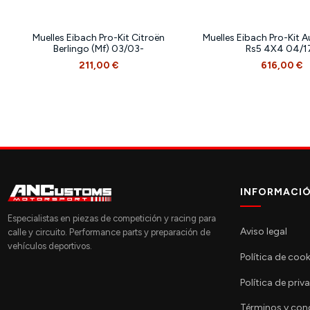
Muelles Eibach Pro-Kit Citroën
Muelles Eibach Pro-Kit A
Berlingo (Mf) 03/03-
Rs5 4X4 04/1
211,00 €
616,00 €
INFORMACI
Especialistas en piezas de competición y racing para
Aviso legal
calle y circuito. Performance parts y preparación de
vehículos deportivos.
Política de cook
Política de priv
Términos y con