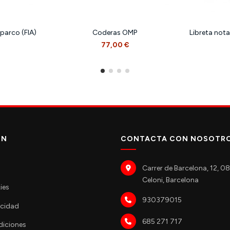
parco (FIA)
Coderas OMP
Libreta not
77,00 €
ÓN
CONTACTA CON NOSOTR
Carrer de Barcelona, 12, 
Celoni, Barcelona
ies
930379015
acidad
685 271 717
diciones