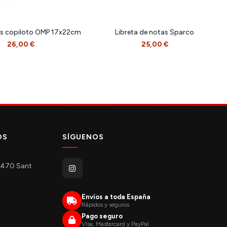
as copiloto OMP 17x22cm
Libreta de notas Sparco
26,00 €
25,00 €
OS
SÍGUENOS
08470 Sant
Envíos a toda España
Rápidos y seguros
Pago seguro
Visa, Mastercard y PayPal