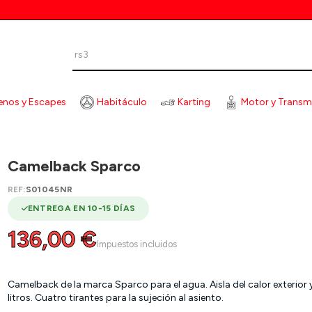
enos y Escapes
Habitáculo
Karting
Motor y Transm
CAMELBACK SPARCO
Camelback Sparco
REF:
S01045NR
ENTREGA EN 10-15 DÍAS
136,00 €
Impuestos incluidos
Camelback de la marca Sparco para el agua. Aisla del calor exterio
litros. Cuatro tirantes para la sujeción al asiento.