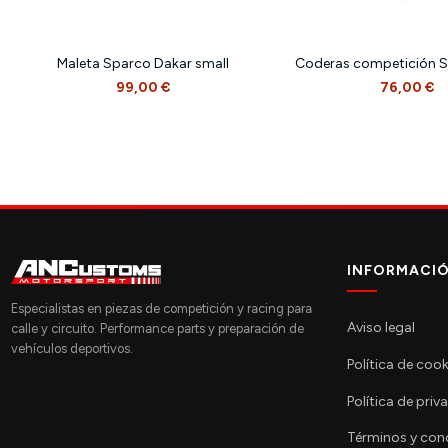
Maleta Sparco Dakar small
Coderas competición S
99,00 €
76,00 €
INFORMACI
Especialistas en piezas de competición y racing para
Aviso legal
calle y circuito. Performance parts y preparación de
vehículos deportivos.
Política de cook
Política de priv
Términos y con