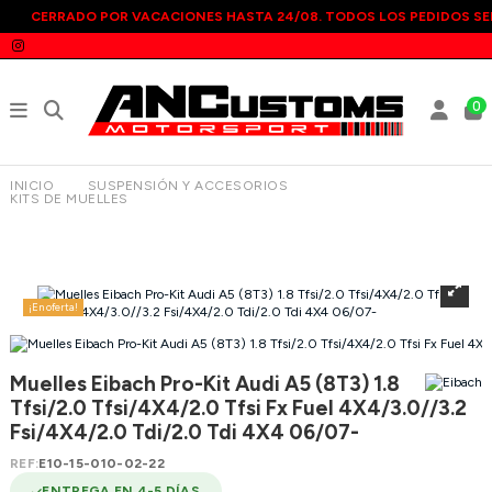
CERRADO POR VACACIONES HASTA 24/08. TODOS LOS PEDIDOS SE
0
INICIO
SUSPENSIÓN Y ACCESORIOS
KITS DE MUELLES
MUELLES EIBACH PRO-KIT AUDI A5 (8T3) 1.8 TFSI/2.0
TFSI/4X4/2.0 TFSI FX FUEL 4X4/3.0//3.2 FSI/4X4/2.0 TDI/2.0
TDI 4X4 06/07-
¡En oferta!
Muelles Eibach Pro-Kit Audi A5 (8T3) 1.8
Tfsi/2.0 Tfsi/4X4/2.0 Tfsi Fx Fuel 4X4/3.0//3.2
Fsi/4X4/2.0 Tdi/2.0 Tdi 4X4 06/07-
REF:
E10-15-010-02-22
ENTREGA EN 4-5 DÍAS